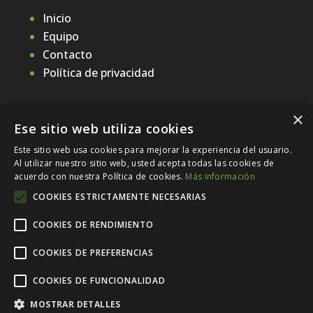
Inicio
Equipo
Contacto
Política de privacidad
×
CONENERGIA
Ese sitio web utiliza cookies
Este sitio web usa cookies para mejorar la experiencia del usuario.
Av. Olof Palme, 10, 08840 Viladecans,
Al utilizar nuestro sitio web, usted acepta todas las cookies de
Barcelona
acuerdo con nuestra Política de cookies.
Más información
Despacho 13
COOKIES ESTRICTAMENTE NECESARIAS
936 470 667
clientes@conenergia.eu
COOKIES DE RENDIMIENTO
COOKIES DE PREFERENCIAS
Cuando salgas, apaga la luz.
COOKIES DE FUNCIONALIDAD
Ahorremos energía en la empresa.
MOSTRAR DETALLES