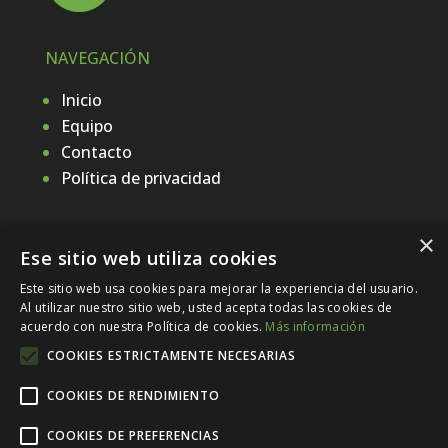
NAVEGACIÓN
Inicio
Equipo
Contacto
Política de privacidad
×
CONENERGIA
Ese sitio web utiliza cookies
Este sitio web usa cookies para mejorar la experiencia del usuario.
Av. Olof Palme, 10, 08840 Viladecans,
Al utilizar nuestro sitio web, usted acepta todas las cookies de
Barcelona
acuerdo con nuestra Política de cookies.
Más información
Despacho 13
COOKIES ESTRICTAMENTE NECESARIAS
936 470 667
clientes@conenergia.eu
COOKIES DE RENDIMIENTO
COOKIES DE PREFERENCIAS